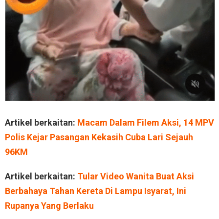
Artikel berkaitan:
Macam Dalam Filem Aksi, 14 MPV
Polis Kejar Pasangan Kekasih Cuba Lari Sejauh
96KM
Artikel berkaitan:
Tular Video Wanita Buat Aksi
Berbahaya Tahan Kereta Di Lampu Isyarat, Ini
Rupanya Yang Berlaku