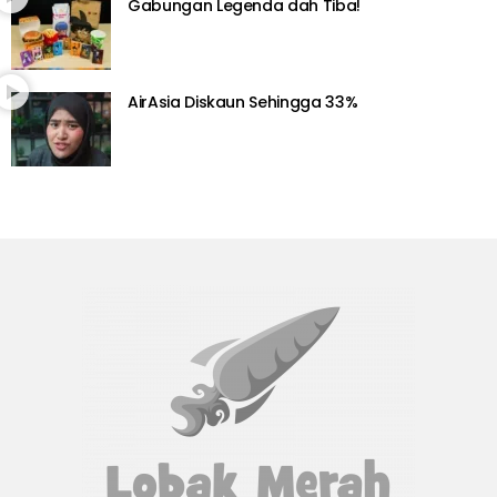
Gabungan Legenda dah Tiba!
AirAsia Diskaun Sehingga 33%