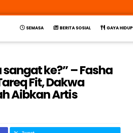
SEMASA
BERITA SOSIAL
GAYA HIDUP
 sangat ke?” – Fasha
areq Fit, Dakwa
h Aibkan Artis