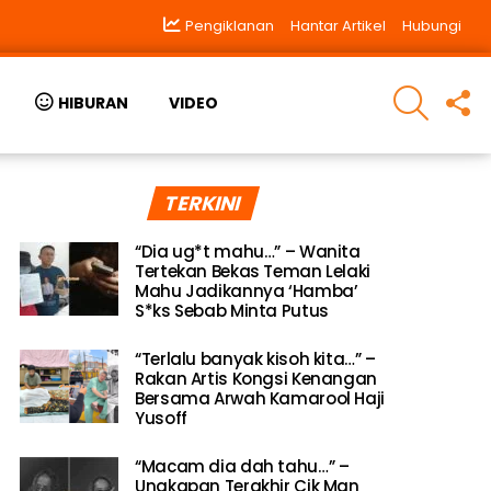
Pengiklanan
Hantar Artikel
Hubungi
SEARCH
F
HIBURAN
VIDEO
U
TERKINI
“Dia ug*t mahu…” – Wanita
Tertekan Bekas Teman Lelaki
Mahu Jadikannya ‘Hamba’
S*ks Sebab Minta Putus
“Terlalu banyak kisoh kita…” –
Rakan Artis Kongsi Kenangan
Bersama Arwah Kamarool Haji
Yusoff
“Macam dia dah tahu…” –
Ungkapan Terakhir Cik Man