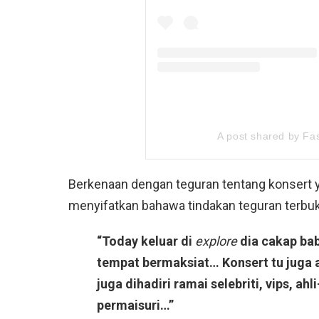
A post shared by F
Berkenaan dengan teguran tentang konsert y
menyifatkan bahawa tindakan teguran terbuka
“Today keluar di
explore
dia cakap bab 
tempat bermaksiat… Konsert tu juga a
juga dihadiri ramai selebriti, vips, a
permaisuri…”