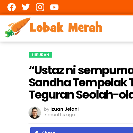
Facebook
twitter
Instagram
youtube
HIBURAN
“Ustaz ni sempurna
Sandha Tempelak T
Teguran Seolah-ola
by
Izuan Jelani
7 months ago