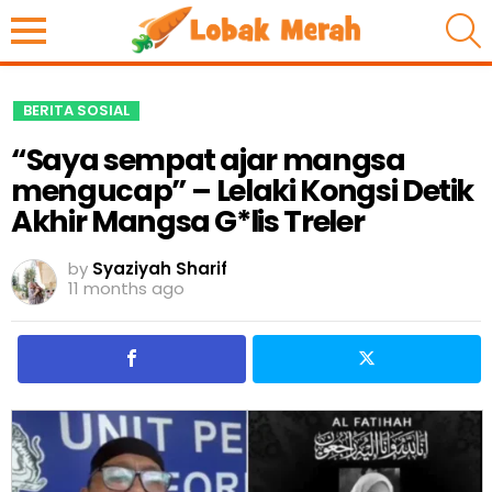
S
BERITA SOSIAL
“Saya sempat ajar mangsa
mengucap” – Lelaki Kongsi Detik
Akhir Mangsa G*lis Treler
by
Syaziyah Sharif
11 months ago