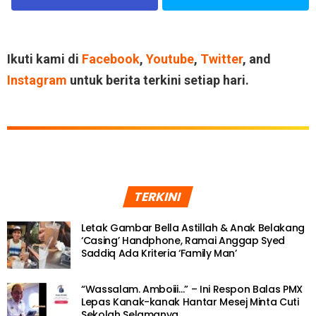
Ikuti kami di
Facebook
,
Youtube
,
Twitter
, and
Instagram
untuk berita terkini setiap hari.
TERKINI
Letak Gambar Bella Astillah & Anak Belakang
‘Casing’ Handphone, Ramai Anggap Syed
Saddiq Ada Kriteria ‘Family Man’
“Wassalam. Amboiii…” – Ini Respon Balas PMX
Lepas Kanak-kanak Hantar Mesej Minta Cuti
Sekolah Selamanya