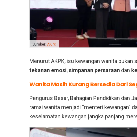
Sumber:
AKPK
Menurut AKPK, isu kewangan wanita bukan sek
tekanan emosi
,
simpanan persaraan
dan
ke
Wanita Masih Kurang Bersedia Dari S
Pengurus Besar, Bahagian Pendidikan dan J
ramai wanita menjadi “menteri kewangan” 
keselamatan kewangan jangka panjang merek