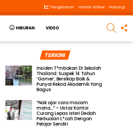
Pengiklanan
Hantar Artikel
Hubungi
SEARCH
F
HIBURAN
VIDEO
U
TERKINI
Insiden T*mbakan Di Sekolah
Thailand: Suspek 14 Tahun
‘Gamer’, Bersikap Baik &
Punyai Rekod Akademik Yang
Bagus
“Nak ajar cara macam
mana…” – Ustaz Kantoi
Curang Lepas Isteri Dedah
Perbualan L*cah Dengan
Pelajar Sendiri