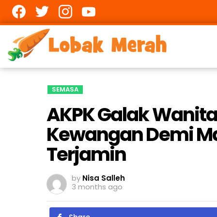
Facebook
twitter
Instagram
youtube
SEMASA
AKPK Galak Wanita 
Kewangan Demi Ma
Terjamin
by
Nisa Salleh
3 months ago