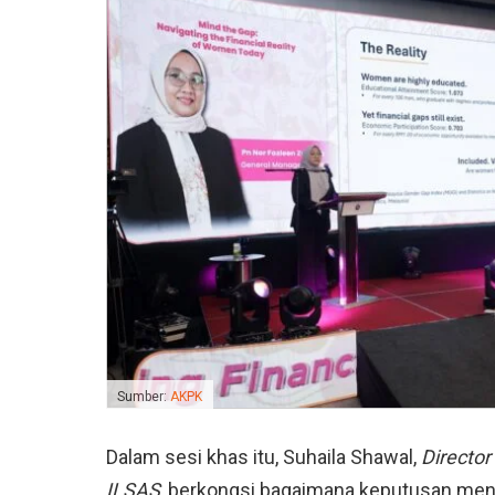
Sumber:
AKPK
Dalam sesi khas itu, Suhaila Shawal,
Director
ILSAS
, berkongsi bagaimana keputusan men