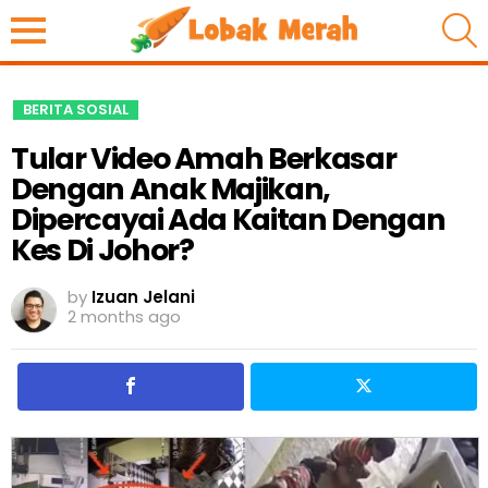
S
BERITA SOSIAL
Tular Video Amah Berkasar
Dengan Anak Majikan,
Dipercayai Ada Kaitan Dengan
Kes Di Johor?
by
Izuan Jelani
2 months ago