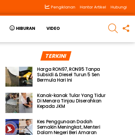
Pengiklanan
Hantar Artikel
Hubungi
SEARCH
F
HIBURAN
VIDEO
U
TERKINI
Harga RON97, RON95 Tanpa
Subsidi & Diesel Turun 5 Sen
Bermula Hari Ini
Kanak-kanak Tular Yang Tidur
Di Menara Tinjau Diserahkan
Kepada JKM
Kes Penggunaan Dadah
Semakin Meningkat, Menteri
Dalam Negeri Beri Amaran