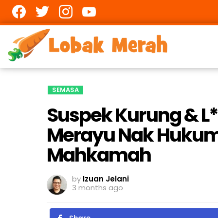
Facebook
twitter
Instagram
youtube
SEMASA
Suspek Kurung & L*
Merayu Nak Hukuma
Mahkamah
by
Izuan Jelani
3 months ago