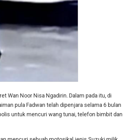
et Wan Noor Nisa Ngadirin. Dalam pada itu, di
aiman pula Fadwan telah dipenjara selama 6 bulan
olis untuk mencuri wang tunai, telefon bimbit dan
ahan mencuri sebuah motosikal jenis Suzuki milik