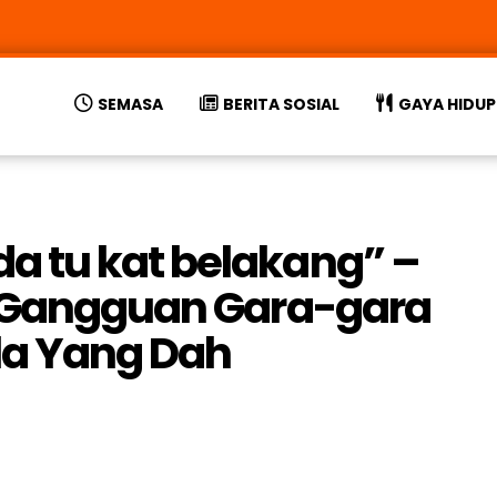
SEMASA
BERITA SOSIAL
GAYA HIDUP
 tu kat belakang” –
a Gangguan Gara-gara
la Yang Dah