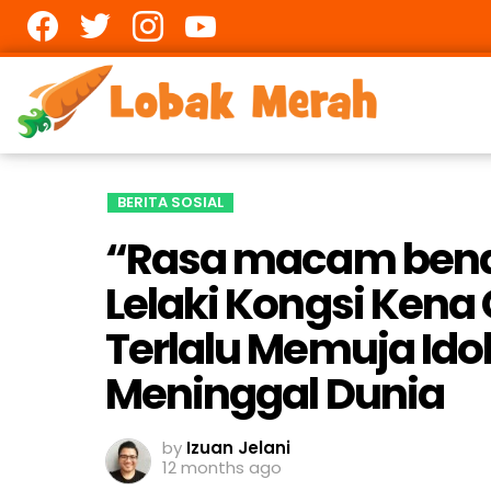
Facebook
twitter
Instagram
youtube
BERITA SOSIAL
“Rasa macam benda
Lelaki Kongsi Ken
Terlalu Memuja Ido
Meninggal Dunia
by
Izuan Jelani
12 months ago