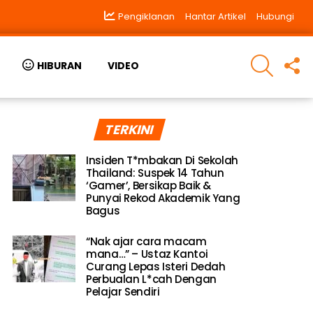
Pengiklanan
Hantar Artikel
Hubungi
SEARCH
F
HIBURAN
VIDEO
U
TERKINI
Insiden T*mbakan Di Sekolah
Thailand: Suspek 14 Tahun
‘Gamer’, Bersikap Baik &
Punyai Rekod Akademik Yang
Bagus
“Nak ajar cara macam
mana…” – Ustaz Kantoi
Curang Lepas Isteri Dedah
Perbualan L*cah Dengan
Pelajar Sendiri