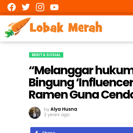
Facebook
twitter
Instagram
youtube
BERITA SOSIAL
“Melanggar hukum 
Bingung ‘Influence
Ramen Guna Cendo
by
Alya Husna
2 years ago