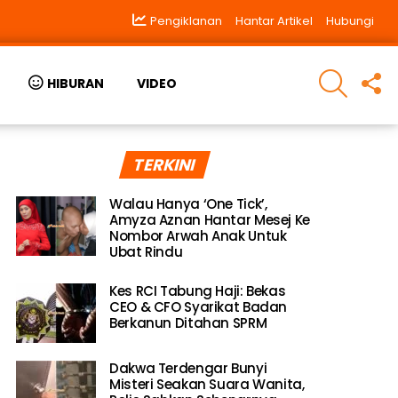
Pengiklanan
Hantar Artikel
Hubungi
SEARCH
F
HIBURAN
VIDEO
U
TERKINI
Walau Hanya ‘One Tick’,
Amyza Aznan Hantar Mesej Ke
Nombor Arwah Anak Untuk
Ubat Rindu
Kes RCI Tabung Haji: Bekas
CEO & CFO Syarikat Badan
Berkanun Ditahan SPRM
Dakwa Terdengar Bunyi
Misteri Seakan Suara Wanita,