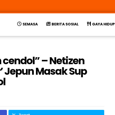
SEMASA
BERITA SOSIAL
GAYA HIDUP
cendol” – Netizen
r’ Jepun Masak Sup
l