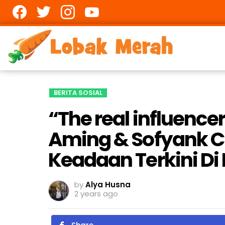
Facebook
twitter
Instagram
youtube
BERITA SOSIAL
“The real influencer
Aming & Sofyank C
Keadaan Terkini Di 
by
Alya Husna
2 years ago