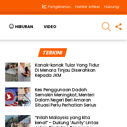
Pengiklanan
Hantar Artikel
Hubungi
SEARCH
F
HIBURAN
VIDEO
U
TERKINI
Kanak-kanak Tular Yang Tidur
Di Menara Tinjau Diserahkan
Kepada JKM
Kes Penggunaan Dadah
Semakin Meningkat, Menteri
Dalam Negeri Beri Amaran
Situasi Perlu Perhatian Serius
“Inilah Malaysia yang kita
kenal” – Dukung ‘Aunty’ Lintas