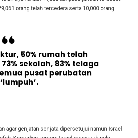
79,061 orang telah tercedera serta 10,000 orang
ruktur, 50% rumah telah
, 73% sekolah, 83% telaga
semua pusat perubatan
‘lumpuh’.
an agar genjatan senjata dipersetujui namun Israel
fah. Kemudian, tentera Israel menyuruh pula