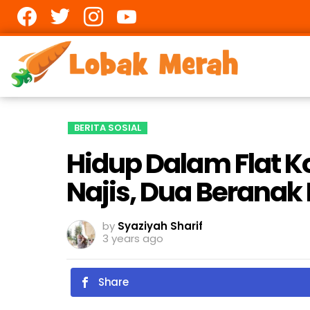
Facebook
twitter
Instagram
youtube
BERITA SOSIAL
Hidup Dalam Flat 
Najis, Dua Beranak
by
Syaziyah Sharif
3 years ago
Share