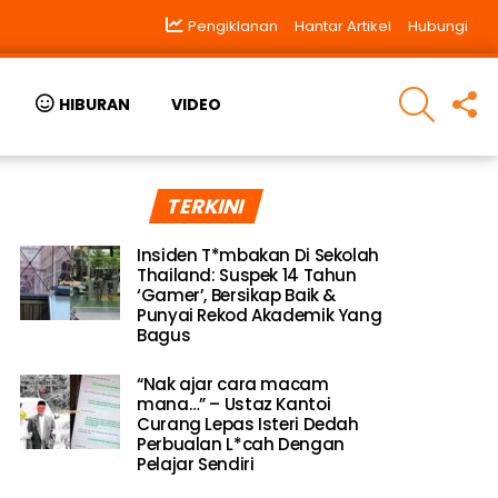
Pengiklanan
Hantar Artikel
Hubungi
SEARCH
F
HIBURAN
VIDEO
U
TERKINI
Insiden T*mbakan Di Sekolah
Thailand: Suspek 14 Tahun
‘Gamer’, Bersikap Baik &
Punyai Rekod Akademik Yang
Bagus
“Nak ajar cara macam
mana…” – Ustaz Kantoi
Curang Lepas Isteri Dedah
Perbualan L*cah Dengan
Pelajar Sendiri