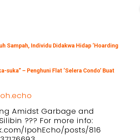
h Sampah, Individu Didakwa Hidap ‘Hoarding
a-suka” – Penghuni Flat ‘Selera Condo’ Buat
oh.echo
ing Amidst Garbage and
ilibin ??? For more info:
k.com/IpohEcho/posts/816
37176693