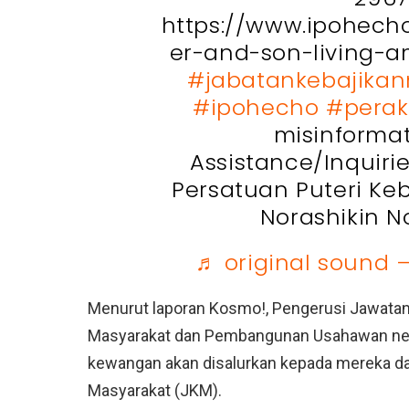
https://www.ipohech
er-and-son-living-a
#jabatankebajikan
#ipohecho
#perak
misinformat
Assistance/Inquiri
Persatuan Puteri Ke
Norashikin N
♬ original sound 
Menurut laporan Kosmo!, Pengerusi Jawatan
Masyarakat dan Pembangunan Usahawan nege
kewangan akan disalurkan kepada mereka da
Masyarakat (JKM).