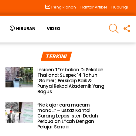
Pengiklanan
Hantar Artikel
Hubungi
SEARCH
F
HIBURAN
VIDEO
U
TERKINI
Insiden T*mbakan Di Sekolah
Thailand: Suspek 14 Tahun
‘Gamer’, Bersikap Baik &
Punyai Rekod Akademik Yang
Bagus
“Nak ajar cara macam
mana…” – Ustaz Kantoi
Curang Lepas Isteri Dedah
Perbualan L*cah Dengan
Pelajar Sendiri