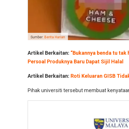
Sumber:
Berita Harian
Artikel Berkaitan:
“Bukannya benda tu tak 
Persoal Produknya Baru Dapat Sijil Halal
Artikel Berkaitan:
Roti Keluaran GISB Tida
Pihak universiti tersebut membuat kenyata