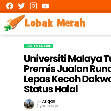
Facebook
twitter
Instagram
youtube
BERITA SOSIAL
Universiti Malaya T
Premis Jualan Runc
Lepas Kecoh Dakwa
Status Halal
by
Afiqah
2 years ago