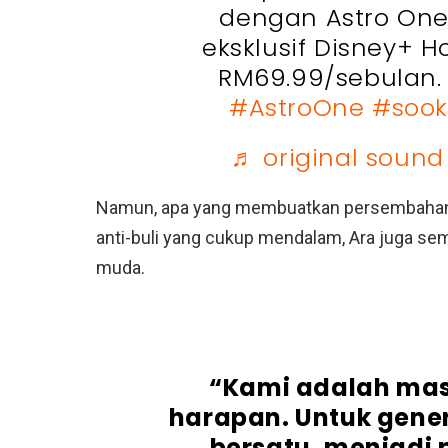
dengan Astro One
eksklusif Disney+ H
RM69.99/sebulan
#AstroOne
#sook
♬ original soun
Namun, apa yang membuatkan persembahan it
anti-buli yang cukup mendalam, Ara juga se
muda.
“Kami adalah mas
harapan. Untuk gener
bersatu, menjadi