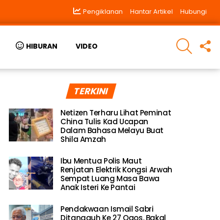
Pengiklanan
Hantar Artikel
Hubungi
SEARCH
F
HIBURAN
VIDEO
U
TERKINI
Netizen Terharu Lihat Peminat
China Tulis Kad Ucapan
Dalam Bahasa Melayu Buat
Shila Amzah
Ibu Mentua Polis Maut
Renjatan Elektrik Kongsi Arwah
Sempat Luang Masa Bawa
Anak Isteri Ke Pantai
Pendakwaan Ismail Sabri
Ditangguh Ke 27 Ogos, Bakal