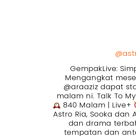
@ast
GempakLive: Simp
Mengangkat mesej 
@araaziz dapat sta
malam ni. Talk To 
840 Malam | Live+
Astro Ria, Sooka dan
dan drama terbah
tempatan dan ant