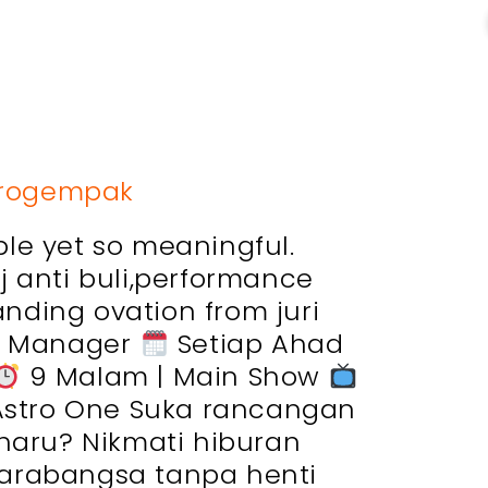
rogempak
le yet so meaningful.
anti buli,performance
nding ovation from juri
My Manager
Setiap Ahad
9 Malam | Main Show
 Astro One Suka rancangan
aru? Nikmati hiburan
arabangsa tanpa henti