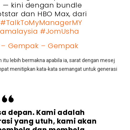
 — kini dengan bundle
otstar dan HBO Max, dari
.
#TalkToMyManagerMY
amalaysia
#JomUsha
d – Gempak – Gempak
u lebih bermakna apabila ia, sarat dengan mesej
mpat menitipkan kata-kata semangat untuk generasi
a depan. Kami adalah
asi yang utuh, kami akan
 pembela dan membela