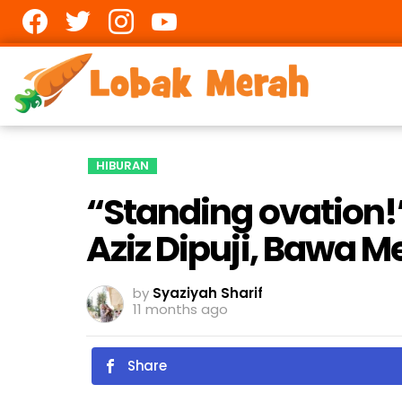
Facebook
twitter
Instagram
youtube
HIBURAN
“Standing ovation
Aziz Dipuji, Bawa Me
by
Syaziyah Sharif
11 months ago
Share