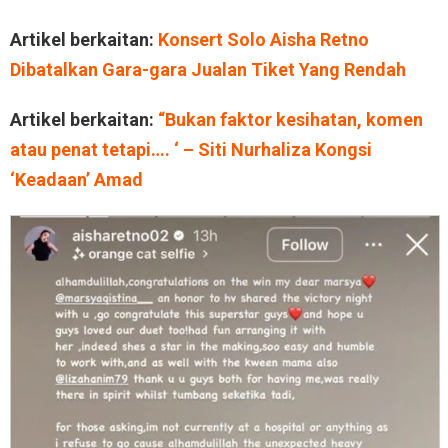
Artikel berkaitan:
Konsert Solo Aisha Retno
Dibatalkan Gara-gara Jualan Tiket Yang Rendah
Artikel berkaitan:
“Bukan faktor kesihatan, komen
atau penat tetapi…. ‘ – Siti Nurhaliza Kongsi
‘Keadaan’ Amad