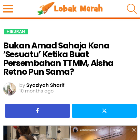
S
HIBURAN
Bukan Amad Sahaja Kena
‘Sesuatu’ Ketika Buat
Persembahan TTMM, Aisha
Retno Pun Sama?
by
Syaziyah Sharif
10 months ago