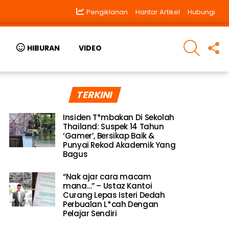
Pengiklanan
Hantar Artikel
Hubungi
SEARCH
F
HIBURAN
VIDEO
U
TERKINI
Insiden T*mbakan Di Sekolah
Thailand: Suspek 14 Tahun
‘Gamer’, Bersikap Baik &
Punyai Rekod Akademik Yang
Bagus
“Nak ajar cara macam
mana…” – Ustaz Kantoi
Curang Lepas Isteri Dedah
Perbualan L*cah Dengan
Pelajar Sendiri