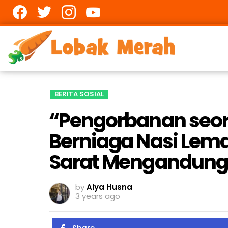
Facebook
twitter
Instagram
youtube
BERITA SOSIAL
“Pengorbanan seor
Berniaga Nasi Lem
Sarat Mengandung
by
Alya Husna
3 years ago