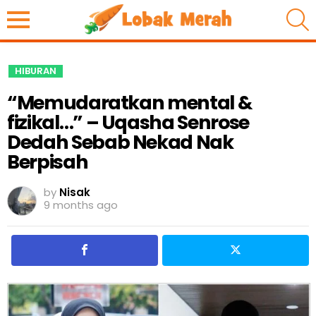
S
HIBURAN
“Memudaratkan mental &
fizikal…” – Uqasha Senrose
Dedah Sebab Nekad Nak
Berpisah
by
Nisak
9 months ago