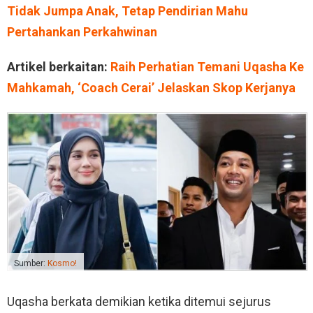
Tidak Jumpa Anak, Tetap Pendirian Mahu
Pertahankan Perkahwinan
Artikel berkaitan:
Raih Perhatian Temani Uqasha Ke
Mahkamah, ‘Coach Cerai’ Jelaskan Skop Kerjanya
Sumber:
Kosmo!
Uqasha berkata demikian ketika ditemui sejurus