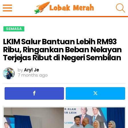
S
SEMASA
LKIM Salur Bantuan Lebih RM93
Ribu, Ringankan Beban Nelayan
Terjejas Ribut di Negeri Sembilan
by
Aryl Je
7 months ago