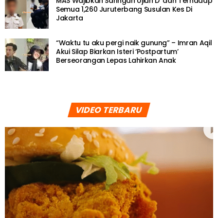
MAS Wajibkan Saringan Ujian D*dah Terhadap
Semua 1,260 Juruterbang Susulan Kes Di
Jakarta
“Waktu tu aku pergi naik gunung” – Imran Aqil
Akui Silap Biarkan Isteri ‘Postpartum’
Berseorangan Lepas Lahirkan Anak
VIDEO TERBARU