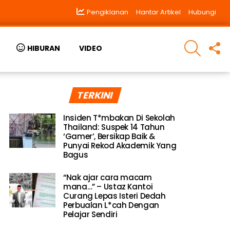
Pengiklanan
Hantar Artikel
Hubungi
SEARCH
F
HIBURAN
VIDEO
U
TERKINI
Insiden T*mbakan Di Sekolah
Thailand: Suspek 14 Tahun
‘Gamer’, Bersikap Baik &
Punyai Rekod Akademik Yang
Bagus
“Nak ajar cara macam
mana…” – Ustaz Kantoi
Curang Lepas Isteri Dedah
Perbualan L*cah Dengan
Pelajar Sendiri