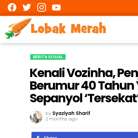
Facebook
twitter
Instagram
youtube
BERITA SOSIAL
Kenali Vozinha, Pe
Berumur 40 Tahun 
Sepanyol ‘Tersekat
by
Syaziyah Sharif
2 months ago