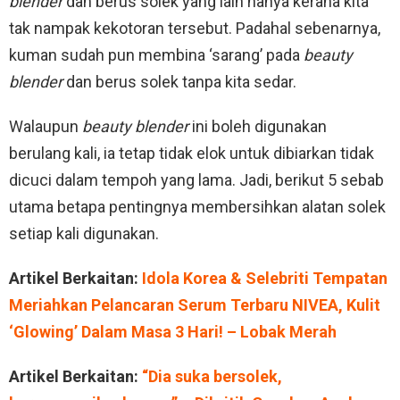
blender
dan berus solek yang lain hanya kerana kita
tak nampak kekotoran tersebut. Padahal sebenarnya,
kuman sudah pun membina ‘sarang’ pada
beauty
blender
dan berus solek tanpa kita sedar.
Walaupun
beauty blender
ini boleh digunakan
berulang kali, ia tetap tidak elok untuk dibiarkan tidak
dicuci dalam tempoh yang lama. Jadi, berikut 5 sebab
utama betapa pentingnya membersihkan alatan solek
setiap kali digunakan.
Artikel Berkaitan:
Idola Korea & Selebriti Tempatan
Meriahkan Pelancaran Serum Terbaru NIVEA, Kulit
‘Glowing’ Dalam Masa 3 Hari! – Lobak Merah
Artikel Berkaitan:
“Dia suka bersolek,