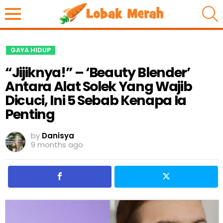
S
GAYA HIDUP
“Jijiknya!” – ‘Beauty Blender’
Antara Alat Solek Yang Wajib
Dicuci, Ini 5 Sebab Kenapa Ia
Penting
by
Danisya
9 months ago