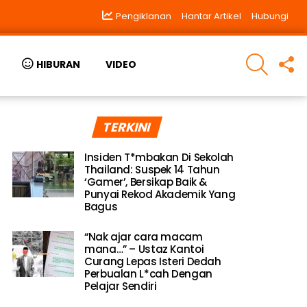
Pengiklanan
Hantar Artikel
Hubungi
SEARCH
F
HIBURAN
VIDEO
U
TERKINI
Insiden T*mbakan Di Sekolah
Thailand: Suspek 14 Tahun
‘Gamer’, Bersikap Baik &
Punyai Rekod Akademik Yang
Bagus
“Nak ajar cara macam
mana…” – Ustaz Kantoi
Curang Lepas Isteri Dedah
Perbualan L*cah Dengan
Pelajar Sendiri