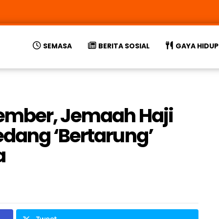
SEMASA
BERITA SOSIAL
GAYA HIDUP
tember, Jemaah Haji
dang ‘Bertarung’
a