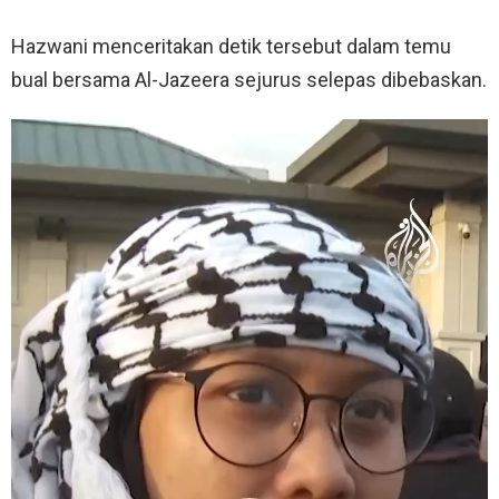
Hazwani menceritakan detik tersebut dalam temu
bual bersama Al-Jazeera sejurus selepas dibebaskan.
V
i
d
e
o
P
l
a
y
e
r