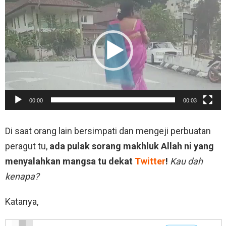
i
d
e
o
P
l
00:00
00:03
a
y
Di saat orang lain bersimpati dan mengeji perbuatan
e
peragut tu,
ada pulak sorang makhluk Allah ni yang
r
menyalahkan mangsa tu dekat
Twitter
!
Kau dah
kenapa?
Katanya,