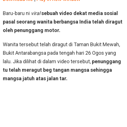
SHARE
RSS FEED
Baru-baru ni
viral
sebuah video dekat media sosial
LINK
pasal seorang wanita berbangsa India telah diragut
oleh penunggang motor.
EMBED
Wanita tersebut telah diragut di Taman Bukit Mewah,
Bukit Antarabangsa pada tengah hari 26 Ogos yang
lalu. Jika dilihat di dalam video tersebut,
penunggang
tu telah meragut beg tangan mangsa sehingga
mangsa jatuh atas jalan tar.