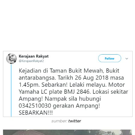
sumber:
twitter
V