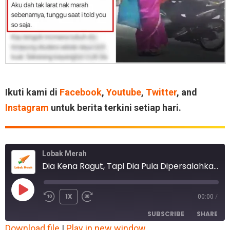
Ikuti kami di
Facebook
,
Youtube
,
Twitter
, and
Instagram
untuk berita terkini setiap hari.
Lobak Merah
Dia Kena Ragut, Tapi Dia Pula Dipersalahkan!
1X
00:00
/
SUBSCRIBE
SHARE
Download file
|
Play in new window