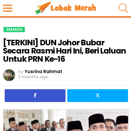
S
SEMASA
[TERKINI] DUN Johor Bubar
Secara Rasmi Hari Ini, Beri Laluan
Untuk PRN Ke-16
by
Yusrina Rahmat
2 months ago