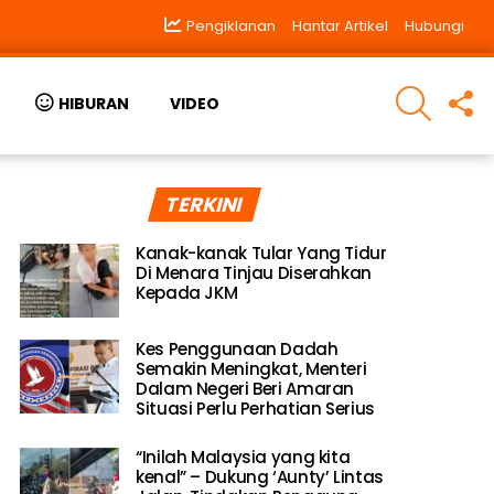
Pengiklanan
Hantar Artikel
Hubungi
SEARCH
F
HIBURAN
VIDEO
U
TERKINI
Kanak-kanak Tular Yang Tidur
Di Menara Tinjau Diserahkan
Kepada JKM
Kes Penggunaan Dadah
Semakin Meningkat, Menteri
Dalam Negeri Beri Amaran
Situasi Perlu Perhatian Serius
“Inilah Malaysia yang kita
kenal” – Dukung ‘Aunty’ Lintas