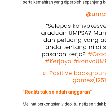
serta kemahiran yang diperoleh sepanjang berg
@umps
“Selepas konvokesy
graduan UMPSA? Mari
dan peluang yang a
anda tentang nilai 
pasaran kerja?
#Gra
#Kerjaya
#konvoUM
♬ Positive backgroun
games(1251
“Realiti tak seindah anggaran”
Melihat perkongsian video itu, netizen tidak