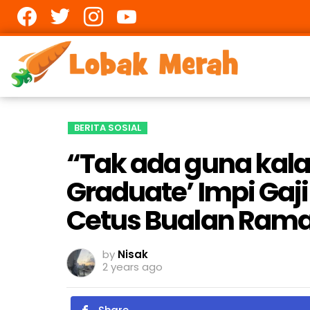
Facebook
twitter
Instagram
youtube
BERITA SOSIAL
“Tak ada guna kala
Graduate’ Impi Ga
Cetus Bualan Rama
by
Nisak
2 years ago