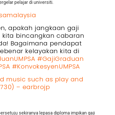
elar pelajar di universiti.
amalaysia
en, apakah jangkaan gaji
 kita bincangkan cabaran
da! Bagaimana pendapat
sebenar kelayakan kita di
duanUMPSA
#GajiGraduan
PSA
#KonvokesyenUMPSA
d music such as play and
730) – earbrojp
 bersetuju sekiranya lepasa diploma impikan gaji