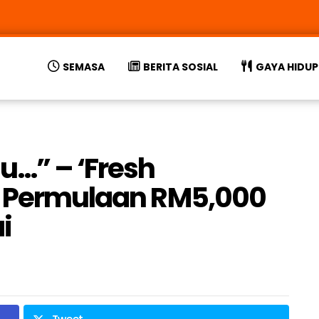
SEMASA
BERITA SOSIAL
GAYA HIDUP
u…” – ‘Fresh
ji Permulaan RM5,000
i