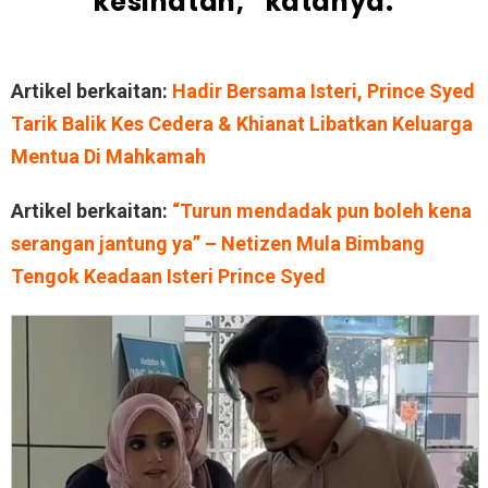
kesihatan,” katanya.
Artikel berkaitan:
Hadir Bersama Isteri, Prince Syed
Tarik Balik Kes Cedera & Khianat Libatkan Keluarga
Mentua Di Mahkamah
Artikel berkaitan:
“Turun mendadak pun boleh kena
serangan jantung ya” – Netizen Mula Bimbang
Tengok Keadaan Isteri Prince Syed