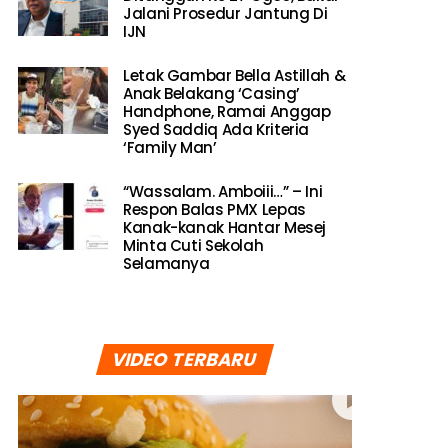
Jalani Prosedur Jantung Di
IJN
Letak Gambar Bella Astillah &
Anak Belakang ‘Casing’
Handphone, Ramai Anggap
Syed Saddiq Ada Kriteria
‘Family Man’
“Wassalam. Amboiii…” – Ini
Respon Balas PMX Lepas
Kanak-kanak Hantar Mesej
Minta Cuti Sekolah
Selamanya
VIDEO TERBARU