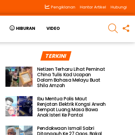
Pengiklanan
Hantar Artikel
Hubungi
SEARCH
F
HIBURAN
VIDEO
U
TERKINI
Netizen Terharu Lihat Peminat
China Tulis Kad Ucapan
Dalam Bahasa Melayu Buat
Shila Amzah
Ibu Mentua Polis Maut
Renjatan Elektrik Kongsi Arwah
Sempat Luang Masa Bawa
Anak Isteri Ke Pantai
Pendakwaan Ismail Sabri
Ditangguh Ke 27 Ogos, Bakal