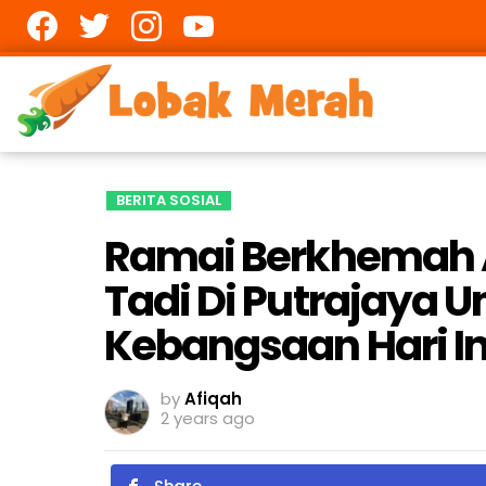
Facebook
twitter
Instagram
youtube
BERITA SOSIAL
Ramai Berkhemah 
Tadi Di Putrajaya 
Kebangsaan Hari In
by
Afiqah
2 years ago