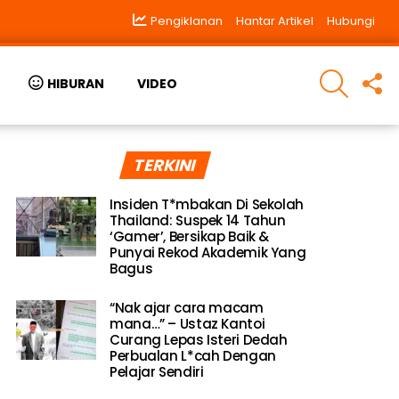
Pengiklanan
Hantar Artikel
Hubungi
SEARCH
F
HIBURAN
VIDEO
U
TERKINI
Insiden T*mbakan Di Sekolah
Thailand: Suspek 14 Tahun
‘Gamer’, Bersikap Baik &
Punyai Rekod Akademik Yang
Bagus
“Nak ajar cara macam
mana…” – Ustaz Kantoi
Curang Lepas Isteri Dedah
Perbualan L*cah Dengan
Pelajar Sendiri