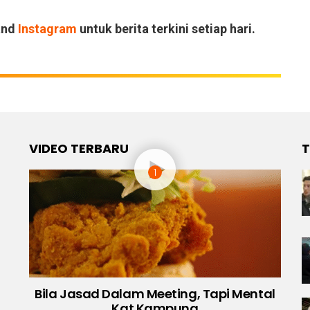
and
Instagram
untuk berita terkini setiap hari.
VIDEO TERBARU
T
Bila Jasad Dalam Meeting, Tapi Mental
Kat Kampung