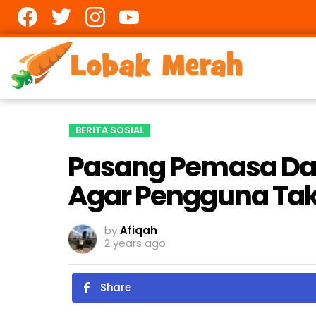
Facebook
twitter
Instagram
youtube
BERITA SOSIAL
Pasang Pemasa Da
Agar Pengguna Tak
by
Afiqah
2 years ago
Share