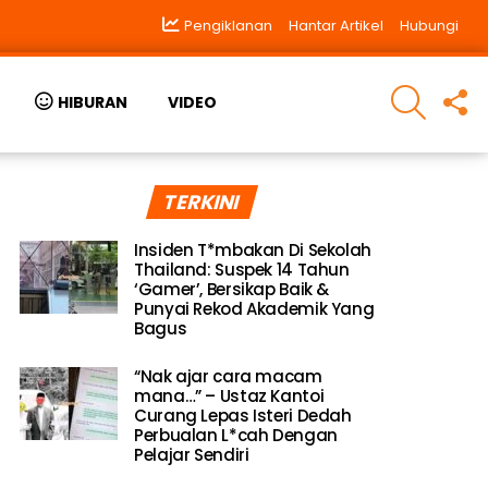
Pengiklanan
Hantar Artikel
Hubungi
SEARCH
F
HIBURAN
VIDEO
U
TERKINI
Insiden T*mbakan Di Sekolah
Thailand: Suspek 14 Tahun
‘Gamer’, Bersikap Baik &
Punyai Rekod Akademik Yang
Bagus
“Nak ajar cara macam
mana…” – Ustaz Kantoi
Curang Lepas Isteri Dedah
Perbualan L*cah Dengan
Pelajar Sendiri