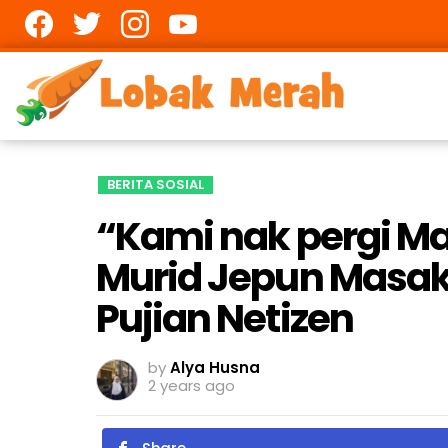
Facebook
twitter
Instagram
youtube
BERITA SOSIAL
“Kami nak pergi Ma
Murid Jepun Masak
Pujian Netizen
by
Alya Husna
2 years ago