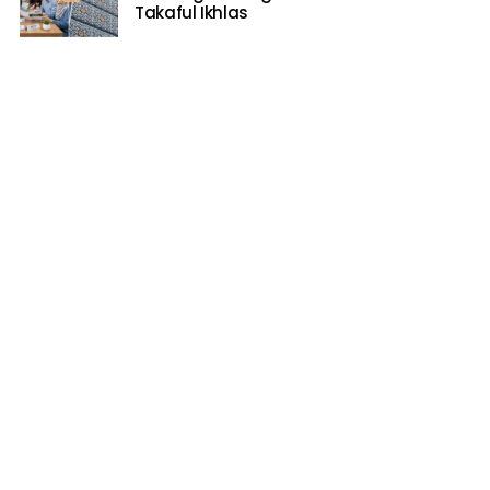
Takaful Ikhlas