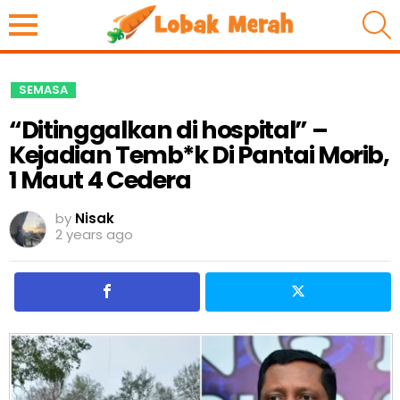
S
SEMASA
“Ditinggalkan di hospital” –
Kejadian Temb*k Di Pantai Morib,
1 Maut 4 Cedera
by
Nisak
2 years ago