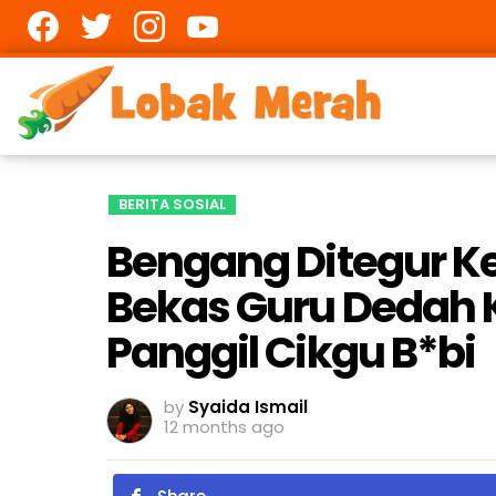
Facebook
twitter
Instagram
youtube
BERITA SOSIAL
Bengang Ditegur Ke
Bekas Guru Dedah K
Panggil Cikgu B*bi
by
Syaida Ismail
12 months ago