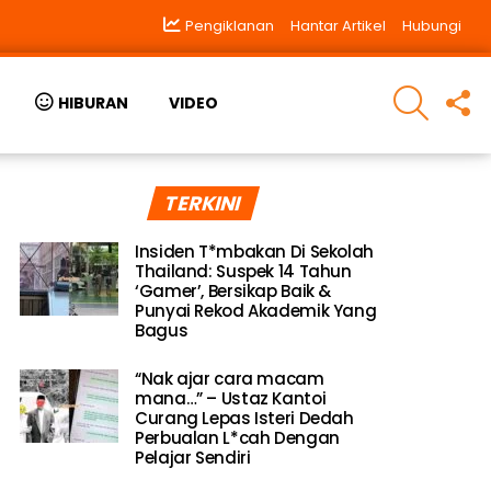
Pengiklanan
Hantar Artikel
Hubungi
SEARCH
F
HIBURAN
VIDEO
U
TERKINI
Insiden T*mbakan Di Sekolah
Thailand: Suspek 14 Tahun
‘Gamer’, Bersikap Baik &
Punyai Rekod Akademik Yang
Bagus
“Nak ajar cara macam
mana…” – Ustaz Kantoi
Curang Lepas Isteri Dedah
Perbualan L*cah Dengan
Pelajar Sendiri