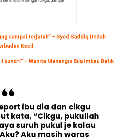
ang sampai terjatuh” – Syed Saddiq Dedah
erbadan Kecil
i I sund*l” – Wanita Menangis Bila Imbau Detik
report ibu dia dan cikgu
but kata, “Cikgu, pukullah
saya suruh pukul je kalau
 Aku? Aku masih waras