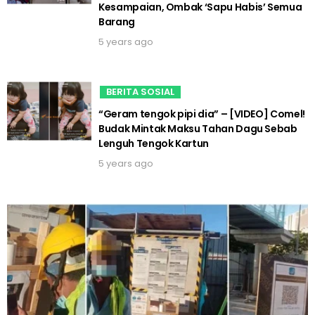
Kesampaian, Ombak ‘Sapu Habis’ Semua
Barang
5 years ago
BERITA SOSIAL
“Geram tengok pipi dia” – [VIDEO] Comel!
Budak Mintak Maksu Tahan Dagu Sebab
Lenguh Tengok Kartun
5 years ago