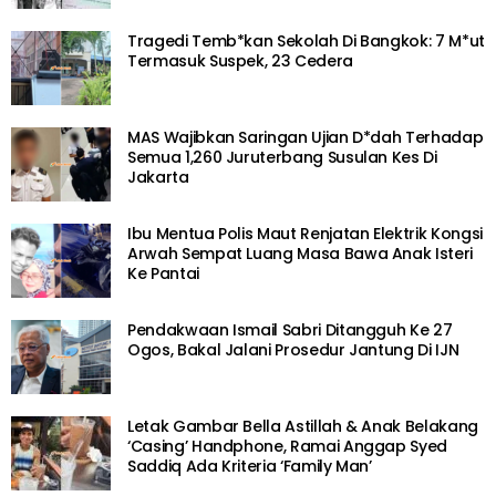
BERITA SOSIAL
“Awal2 Je Beria” – – [VIDEO] ‘Birthday
Surprise’ Gadis Ni Jadi Kelakar, Excited
Tarik Duit Last Sekali Yang Keluar…
5 years ago
BERITA SOSIAL
“Jauhnya!” -[VIDEO] Botol Sampah
Negara Jiran ‘Merantau’ Sampai ke Pulau
di Johor, Pemuda Beri Pesanan
5 years ago
GAYA HIDUP
Lelaki Australia Pecah Rekod Dunia, Buat
‘Planking’ Selama 9 Jam 30 Minit 1 Saat
5 years ago