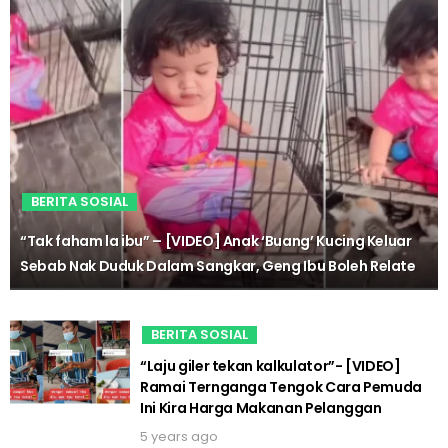
BERITA SOSIAL
“Tak faham la ibu” – [VIDEO] Anak ‘Buang’ Kucing Keluar
Sebab Nak Duduk Dalam Sangkar, Geng Ibu Boleh Relate
BERITA SOSIAL
“Laju giler tekan kalkulator”- [VIDEO]
Ramai Ternganga Tengok Cara Pemuda
Ini Kira Harga Makanan Pelanggan
5 years ago