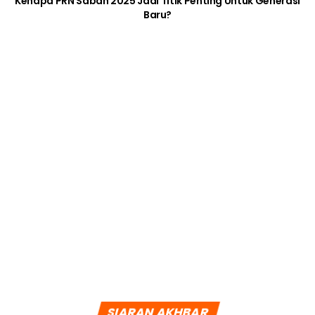
BERITA SOSIAL
“Kesiannya dia” – [VIDEO] 5 Tahun Kerja
Keras Nak Halalkan Kekasih Tapi ‘Ending’
Buat Ramai Sedih
5 years ago