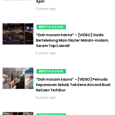
Apa!
5 years ago
BERITA SOSIAL
“Dah macam hantu!” – [VIDEO] Gadis
Bertelekung Main Skuter Malam-malam,
Seram Tapi Lawak!
5 years ago
BERITA SOSIAL
“Dah macam sauna” – [VIDEO] Pemuda
Kepanasan Sebab Tak Kena Aircond Buat
Netizen Terhibur
5 years ago