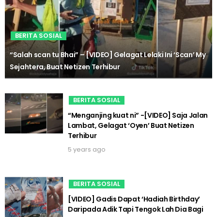
BERITA SOSIAL
“Salah scan tu Bhai” – [VIDEO] Gelagat Lelaki Ini ‘Scan’ My
Sejahtera, Buat Netizen Terhibur
BERITA SOSIAL
“Menganjing kuat ni” -[VIDEO] Saja Jalan
Lambat, Gelagat ‘Oyen’ Buat Netizen
Terhibur
5 years ago
BERITA SOSIAL
[VIDEO] Gadis Dapat ‘Hadiah Birthday’
Daripada Adik Tapi Tengok Lah Dia Bagi