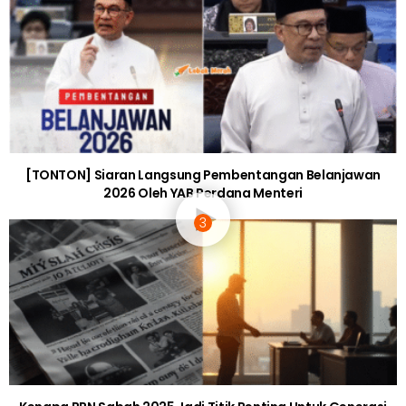
BERITA SOSIAL
[VIDEO] Dikecam Sebab Hasilkan Wajah Ahli BTS Guna
Plastik Sampah, Pemuda Beri Penjelasan
SEMASA
“Tau kau takut” – [VIDEO] Bagi Alasan
‘Repair’, Dua Pemuda Kantoi Nak Curi
Ekzos Kereta Terus Lari
5 years ago
BERITA SOSIAL
“Macam guna ATM”- Cuma Sentuh Kad,
Mesin Ini Keluarkan Beras, Bantu
Golongan Asnaf
5 years ago