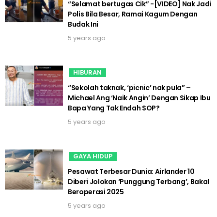
“Selamat bertugas Cik” -[VIDEO] Nak Jadi
Polis Bila Besar, Ramai Kagum Dengan
Budak Ini
5 years ago
HIBURAN
“Sekolah taknak, ‘picnic’ nak pula” –
Michael Ang ‘Naik Angin’ Dengan Sikap Ibu
Bapa Yang Tak Endah SOP?
5 years ago
GAYA HIDUP
Pesawat Terbesar Dunia: Airlander 10
Diberi Jolokan ‘Punggung Terbang’, Bakal
Beroperasi 2025
5 years ago