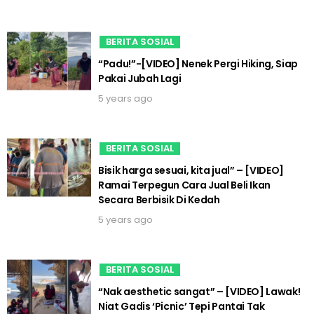
BERITA SOSIAL
“Padu!”-[VIDEO] Nenek Pergi Hiking, Siap
Pakai Jubah Lagi
5 years ago
BERITA SOSIAL
Bisik harga sesuai, kita jual” – [VIDEO]
Ramai Terpegun Cara Jual Beli Ikan
Secara Berbisik Di Kedah
5 years ago
BERITA SOSIAL
“Nak aesthetic sangat” – [VIDEO] Lawak!
Niat Gadis ‘Picnic’ Tepi Pantai Tak