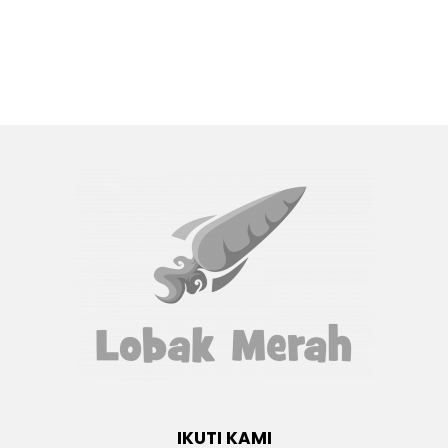
Ke Pantai
Pendakwaan Ismail Sabri Ditangguh Ke 27
Ogos, Bakal Jalani Prosedur Jantung Di IJN
Letak Gambar Bella Astillah & Anak Belakang
‘Casing’ Handphone, Ramai Anggap Syed
Saddiq Ada Kriteria ‘Family Man’
“Wassalam. Amboiii…” – Ini Respon Balas PMX
Lepas Kanak-kanak Hantar Mesej Minta Cuti
Sekolah Selamanya
VIDEO TERBARU