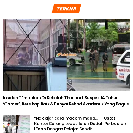
BERITA SOSIAL
“Tak turun kaki langsung!” – [VIDEO] Dari Lampu Merah Ke
Hijau, Aksi Lelaki Atas Basikal Buat Ramai Kagum
BERITA SOSIAL
“Boleh cakap Korea la”- Pelajar Malaysia
Interview Kumpulan TWICE Dalam Live
Shopee 9.9 Buat Malaysia Bangga
5 years ago