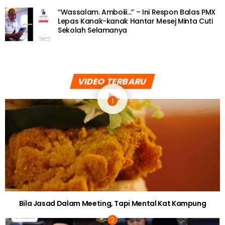
BERITA SOSIAL
“Jual tisu dapat RM20 satu malam”-
[VIDEO] Pernah Digelar Pengemis! Anak
Kongsi Kepayahan Ibu ‘Istimewa’
Besarkan Adik-beradik
5 years ago