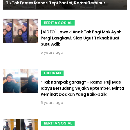
TikTok Femes Menari Tepi Pantai, Ramai Terhibur
BERITA SOSIAL
[VIDEO] Lawak! Anak Tak Bagi Mak Ayah
Pergi Langkawi, Siap Ugut Taknak Buat
Susu Adik
5 years ago
HIBURAN
“Tak nampak garang” – Ramai Puji Mas
Idayu Bertudung Sejak September, Minta
Peminat Doakan Yang Baik-baik
5 years ago
BERITA SOSIAL