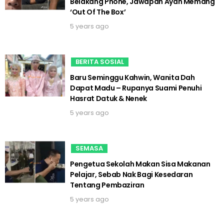
Belakang Phone, Jawapan Ayah Memang
‘Out Of The Box’
5 years ago
BERITA SOSIAL
Baru Seminggu Kahwin, Wanita Dah
Dapat Madu – Rupanya Suami Penuhi
Hasrat Datuk & Nenek
5 years ago
SEMASA
Pengetua Sekolah Makan Sisa Makanan
Pelajar, Sebab Nak Bagi Kesedaran
Tentang Pembaziran
5 years ago