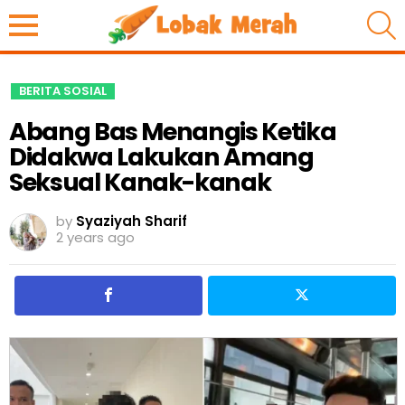
S
BERITA SOSIAL
Abang Bas Menangis Ketika
Didakwa Lakukan Amang
Seksual Kanak-kanak
by
Syaziyah Sharif
2 years ago