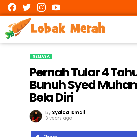
Facebook
twitter
Instagram
youtube
SEMASA
Pernah Tular 4 Tah
Bunuh Syed Muham
Bela Diri
by
Syaida Ismail
3 years ago