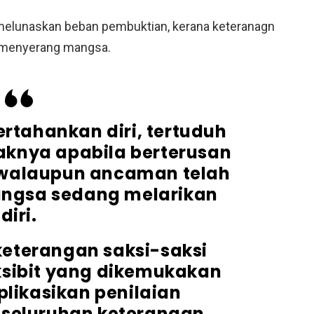
elunaskan beban pembuktian, kerana keteranagn
a menyerang mangsa.
tahankan diri, tertuduh
aknya apabila berterusan
walaupun ancaman telah
ngsa sedang melarikan
diri.
 keterangan saksi-saksi
sibit yang dikemukakan
ikasikan penilaian
seluruhan keterangan,