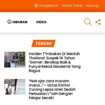
Pengiklanan
Hantar Artikel
Hubungi
SEARCH
F
HIBURAN
VIDEO
U
TERKINI
Insiden T*mbakan Di Sekolah
Thailand: Suspek 14 Tahun
‘Gamer’, Bersikap Baik &
Punyai Rekod Akademik Yang
Bagus
“Nak ajar cara macam
mana…” – Ustaz Kantoi
Curang Lepas Isteri Dedah
Perbualan L*cah Dengan
Pelajar Sendiri