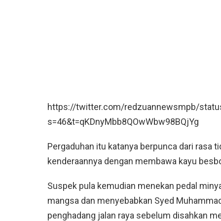
https://twitter.com/redzuannewsmpb/sta
s=46&t=qKDnyMbb8QOwWbw98BQjYg
Pergaduhan itu katanya berpunca dari rasa ti
kenderaannya dengan membawa kayu besbol
Suspek pula kemudian menekan pedal minya
mangsa dan menyebabkan Syed Muhammad Dan
penghadang jalan raya sebelum disahkan me