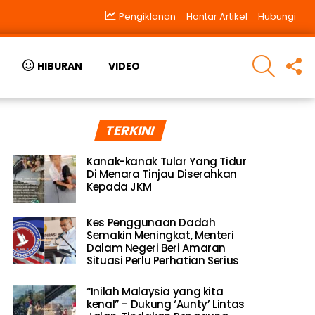
Pengiklanan
Hantar Artikel
Hubungi
SEARCH
F
HIBURAN
VIDEO
U
TERKINI
Kanak-kanak Tular Yang Tidur
Di Menara Tinjau Diserahkan
Kepada JKM
Kes Penggunaan Dadah
Semakin Meningkat, Menteri
Dalam Negeri Beri Amaran
Situasi Perlu Perhatian Serius
“Inilah Malaysia yang kita
kenal” – Dukung ‘Aunty’ Lintas