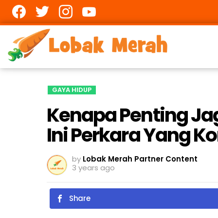
Facebook
twitter
Instagram
youtube
GAYA HIDUP
Kenapa Penting Ja
Ini Perkara Yang K
by
Lobak Merah Partner Content
3 years ago
Share