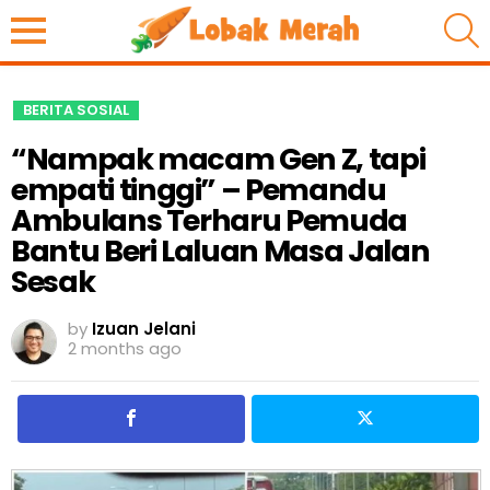
S
BERITA SOSIAL
“Nampak macam Gen Z, tapi
empati tinggi” – Pemandu
Ambulans Terharu Pemuda
Bantu Beri Laluan Masa Jalan
Sesak
by
Izuan Jelani
2 months ago