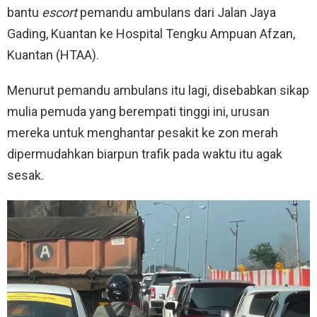
bantu
escort
pemandu ambulans dari Jalan Jaya
Gading, Kuantan ke Hospital Tengku Ampuan Afzan,
Kuantan (HTAA).
Menurut pemandu ambulans itu lagi, disebabkan sikap
mulia pemuda yang berempati tinggi ini, urusan
mereka untuk menghantar pesakit ke zon merah
dipermudahkan biarpun trafik pada waktu itu agak
sesak.
V
i
d
e
o
P