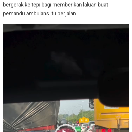
bergerak ke tepi bagi memberikan laluan buat
pemandu ambulans itu berjalan.
V
i
d
e
o
P
l
a
y
e
r