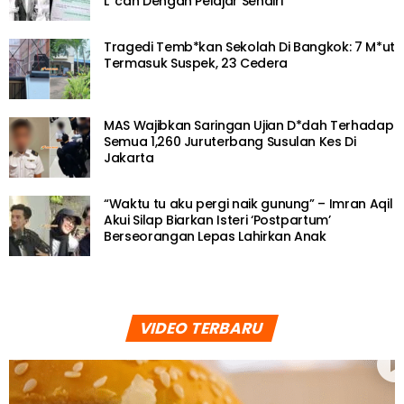
L*cah Dengan Pelajar Sendiri
Tragedi Temb*kan Sekolah Di Bangkok: 7 M*ut
Termasuk Suspek, 23 Cedera
MAS Wajibkan Saringan Ujian D*dah Terhadap
Semua 1,260 Juruterbang Susulan Kes Di
Jakarta
“Waktu tu aku pergi naik gunung” – Imran Aqil
Akui Silap Biarkan Isteri ‘Postpartum’
Berseorangan Lepas Lahirkan Anak
VIDEO TERBARU