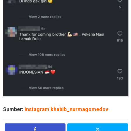
Sumber:
Instagram khabib_nurmagomedov