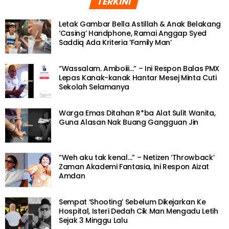
TERKINI
Letak Gambar Bella Astillah & Anak Belakang
‘Casing’ Handphone, Ramai Anggap Syed
Saddiq Ada Kriteria ‘Family Man’
“Wassalam. Amboiii…” – Ini Respon Balas PMX
Lepas Kanak-kanak Hantar Mesej Minta Cuti
Sekolah Selamanya
Warga Emas Ditahan R*ba Alat Sulit Wanita,
Guna Alasan Nak Buang Gangguan Jin
“Weh aku tak kenal…” – Netizen ‘Throwback’
Zaman Akademi Fantasia, Ini Respon Aizat
Amdan
Sempat ‘Shooting’ Sebelum Dikejarkan Ke
Hospital, Isteri Dedah Cik Man Mengadu Letih
Sejak 3 Minggu Lalu