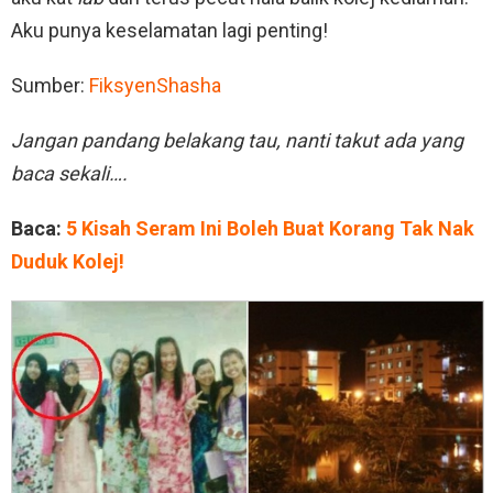
Aku punya keselamatan lagi penting!
Sumber:
FiksyenShasha
Jangan pandang belakang tau, nanti takut ada yang
baca sekali….
Baca:
5 Kisah Seram Ini Boleh Buat Korang Tak Nak
Duduk Kolej!