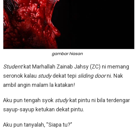
gambar hiasan
Student
kat Marhallah Zainab Jahsy (ZC) ni memang
seronok kalau
study
dekat tepi
sliding door
ni. Nak
ambil angin malam la katakan!
Aku pun tengah syok
study
kat pintu ni bila terdengar
sayup-sayup ketukan dekat pintu.
Aku pun tanyalah, “Siapa tu?”