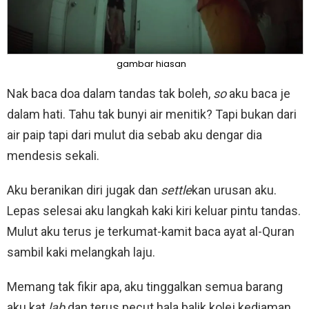
gambar hiasan
Nak baca doa dalam tandas tak boleh,
so
aku baca je
dalam hati. Tahu tak bunyi air menitik? Tapi bukan dari
air paip tapi dari mulut dia sebab aku dengar dia
mendesis sekali.
Aku beranikan diri jugak dan
settle
kan urusan aku.
Lepas selesai aku langkah kaki kiri keluar pintu tandas.
Mulut aku terus je terkumat-kamit baca ayat al-Quran
sambil kaki melangkah laju.
Memang tak fikir apa, aku tinggalkan semua barang
aku kat
lab
dan terus pecut hala balik kolej kediaman.