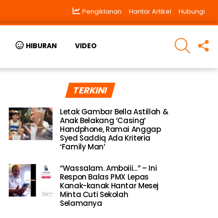
Pengiklanan
Hantar Artikel
Hubungi
SEARCH
F
HIBURAN
VIDEO
U
TERKINI
Letak Gambar Bella Astillah &
Anak Belakang ‘Casing’
Handphone, Ramai Anggap
Syed Saddiq Ada Kriteria
‘Family Man’
“Wassalam. Amboiii…” – Ini
Respon Balas PMX Lepas
Kanak-kanak Hantar Mesej
Minta Cuti Sekolah
Selamanya