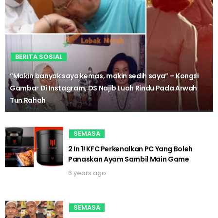
BERITA SOSIAL
“Makin banyak saya kemas, makin sedih saya” – Kongsi
Gambar Di Instagram, DS Najib Luah Rindu Pada Arwah
Tun Rahah
SEMASA
2 In 1! KFC Perkenalkan PC Yang Boleh
Panaskan Ayam Sambil Main Game
6 years ago
SEMASA