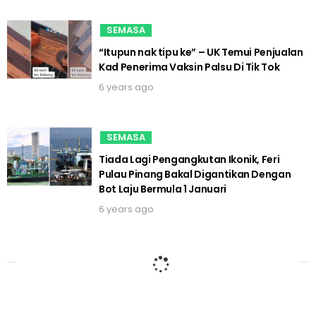
SEMASA
“Itupun nak tipu ke” – UK Temui Penjualan
Kad Penerima Vaksin Palsu Di Tik Tok
6 years ago
SEMASA
Tiada Lagi Pengangkutan Ikonik, Feri
Pulau Pinang Bakal Digantikan Dengan
Bot Laju Bermula 1 Januari
6 years ago
BERITA SOSIAL
“13 negeri bakal terkesan” – Jabatan
Meterologi Malaysia Keluar Amaran Ribut
Petir Malam Ini