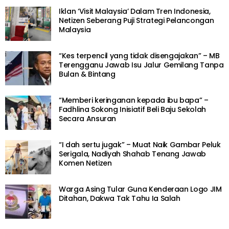
BERITA SOSIAL
Gara-Gara Dikecam Netizen, Papan
Tanda Stadium Mini Ffira Mikah
Diturunkan
6 years ago
HIBURAN
“Kena kuat macam DSV”- [Video] Nangis
Sampai Mata Bengkak, Netizen Titip
Kata-kata Semangat Buat Cik B
6 years ago
BERITA SOSIAL
Tak Sampai Sebulan Meninggal, 16 Ahli
Keluarga Maradona Tak Keruan Rebut
Harga Peninggalan RM200 Juta