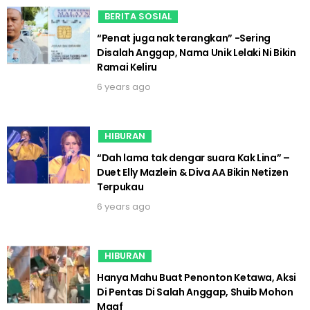
BERITA SOSIAL
“Penat juga nak terangkan” -Sering
Disalah Anggap, Nama Unik Lelaki Ni Bikin
Ramai Keliru
6 years ago
HIBURAN
“Dah lama tak dengar suara Kak Lina” –
Duet Elly Mazlein & Diva AA Bikin Netizen
Terpukau
6 years ago
HIBURAN
Hanya Mahu Buat Penonton Ketawa, Aksi
Di Pentas Di Salah Anggap, Shuib Mohon
Maaf