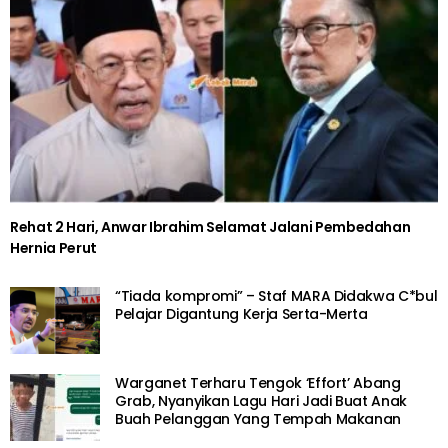
BERITA SOSIAL
“Pergi 7 buah hospital tapi semuanya tolak”- Ibu Hamil 9
Bulan Maut, Tak Sempat Bersalin
BERITA SOSIAL
“Rindunya!” – Akhirnya Pawagam
Dibenarkan Beroperasi Bermula Hari Ini
6 years ago
SEJARAH
Tak Sangka Tempat Macam Ni Wujud?
Kenali 5 Tempat ‘Keras’ Di Dunia
6 years ago