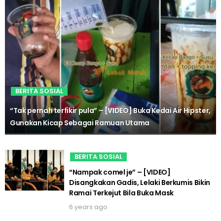
BERITA SOSIAL
“Tak pernah terfikir pula” – [VIDEO] Buka Kedai Air Hipster,
Gunakan Kicap Sebagai Ramuan Utama
BERITA SOSIAL
“Nampak comel je” – [VIDEO]
Disangkakan Gadis, Lelaki Berkumis Bikin
Ramai Terkejut Bila Buka Mask
6 years ago