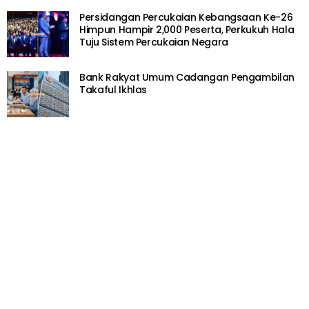
TERKINI
Rehat 2 Hari, Anwar Ibrahim Selamat Jalani Pembedahan
Hernia Perut
“Tiada kompromi” – Staf MARA Didakwa C*bul
Pelajar Digantung Kerja Serta-Merta