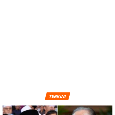
6 years ago
BERITA SOSIAL
Berjiwa Rakyat! YDPA Singgah Bersantap
Di Warung Tepi Jalan, Akak Kedai Selamba
Panggil Tengku Hassanal ‘Abang Hensem’
6 years ago