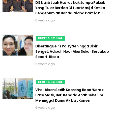
DS Najib Luah Hasrat Nak Jumpa Pakcik
Yang Tular Berdoa Di Luar Masjid Ketika
Pengebumian Bonda. Siapa Pakcik Ini?
6 years ago
BERITA SOSIAL
Diserang Bell’s Palsy Sehingga Bibir
Senget, Adibah Noor Akui Sukar Bercakap
Seperti Biasa
6 years ago
BERITA SOSIAL
Viral! Kisah Sedih Seorang Bapa ‘Sorok’
Face Mask, Beri Kepada Anak Sebelum
Meninggal Dunia Akibat Kanser
6 years ago