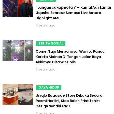
“Jangan cakap no lah” – Kamal Adli Lamar
Uqasha Senrose Semasa Live Antara
Highlight AME
6 years ago
BERITA SOSIAL
Comel Tapi Merbahaya! Wanita Pandu
Kereta Mainan Di Tengah Jalan Raya
Akhirnya Ditahan Polis
6 years ago
GAYA HIDUP
Uniqlo Roadside Store Dibuka Secara
Rasmi Hari Ini, Siap Boleh Print Tshirt
Design Sendiri Lagi!
6 years ago