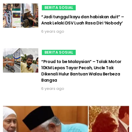
BERITA SOSIAL
“Jadi tunggul kayu dan habiskan duit” –
Anak Lelaki DSV Luah Rasa Diri ‘Nobody’
6 years ago
BERITA SOSIAL
“Proud to be Malaysian” – Tolak Motor
10KM Lepas Tayar Pecah, Uncle Tak
Dikenali Hulur Bantuan Walau Berbeza
Bangsa
6 years ago