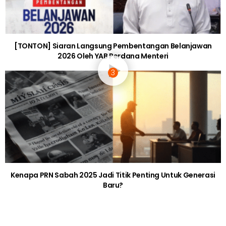
Berkuatkuasa Hari Ini, Tempoh Kuarantin
Wajib Dikurangkan Kepada 10 Hari
6 years ago
BERITA SOSIAL
Padah Bergurau, Influencer Iran Dihukum
Penjara 10 Tahun Kerana ‘Ubah’ Wajah
Menyerupai Angelina Jolie
6 years ago
SEJARAH
Kerja Separuh Jalan! Kenali 4 Menara
Pencakar Langit Yang Kini Tersadai &
Terbengkalai
6 years ago