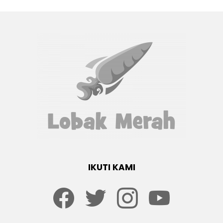
Komen Netizen
Warga Asing Tular Guna Kenderaan Logo JIM
Ditahan, Dakwa Tak Tahu Ia Salah
VIDEO TERBARU
Bila Jasad Dalam Meeting, Tapi Mental Kat Kampung