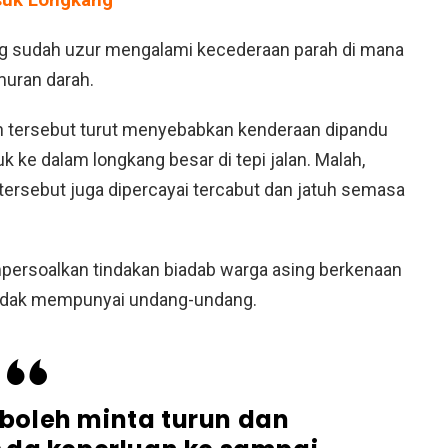
suk Longkang
ang sudah uzur mengalami kecederaan parah di mana
muran darah.
an tersebut turut menyebabkan kenderaan dipandu
ke dalam longkang besar di tepi jalan. Malah,
ersebut juga dipercayai tercabut dan jatuh semasa
empersoalkan tindakan biadab warga asing berkenaan
tidak mempunyai undang-undang.
boleh minta turun dan