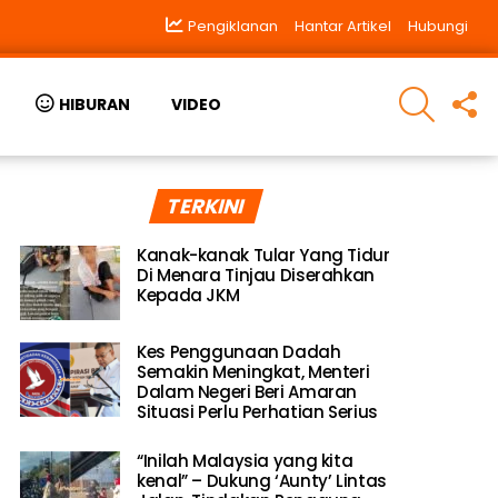
Pengiklanan
Hantar Artikel
Hubungi
SEARCH
F
HIBURAN
VIDEO
U
TERKINI
Kanak-kanak Tular Yang Tidur
Di Menara Tinjau Diserahkan
Kepada JKM
Kes Penggunaan Dadah
Semakin Meningkat, Menteri
Dalam Negeri Beri Amaran
Situasi Perlu Perhatian Serius
“Inilah Malaysia yang kita
kenal” – Dukung ‘Aunty’ Lintas