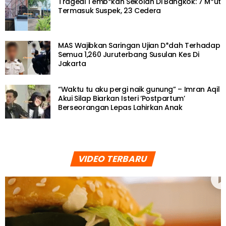
Tragedi Temb*kan Sekolah Di Bangkok: 7 M*ut
Termasuk Suspek, 23 Cedera
MAS Wajibkan Saringan Ujian D*dah Terhadap
Semua 1,260 Juruterbang Susulan Kes Di
Jakarta
“Waktu tu aku pergi naik gunung” – Imran Aqil
Akui Silap Biarkan Isteri ‘Postpartum’
Berseorangan Lepas Lahirkan Anak
VIDEO TERBARU