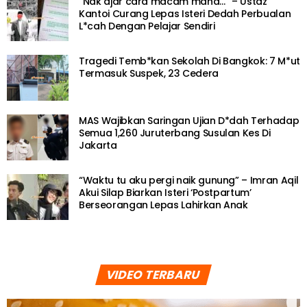
“Nak ajar cara macam mana…” – Ustaz
Kantoi Curang Lepas Isteri Dedah Perbualan
L*cah Dengan Pelajar Sendiri
Tragedi Temb*kan Sekolah Di Bangkok: 7 M*ut
Termasuk Suspek, 23 Cedera
MAS Wajibkan Saringan Ujian D*dah Terhadap
Semua 1,260 Juruterbang Susulan Kes Di
Jakarta
“Waktu tu aku pergi naik gunung” – Imran Aqil
Akui Silap Biarkan Isteri ‘Postpartum’
Berseorangan Lepas Lahirkan Anak
VIDEO TERBARU