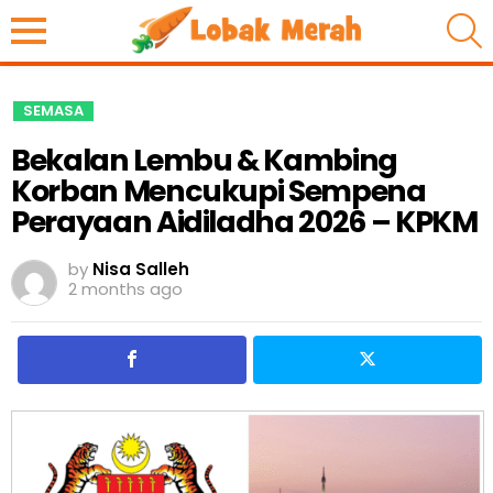
S
SEMASA
Bekalan Lembu & Kambing
Korban Mencukupi Sempena
Perayaan Aidiladha 2026 – KPKM
by
Nisa Salleh
2 months ago