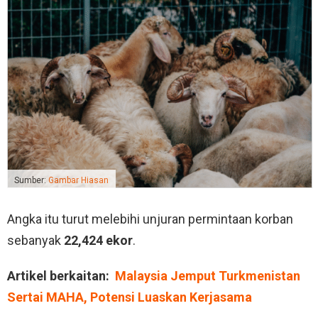
Sumber:
Gambar Hiasan
Angka itu turut melebihi unjuran permintaan korban
sebanyak
22,424 ekor
.
Artikel berkaitan:
Malaysia Jemput Turkmenistan
Sertai MAHA, Potensi Luaskan Kerjasama