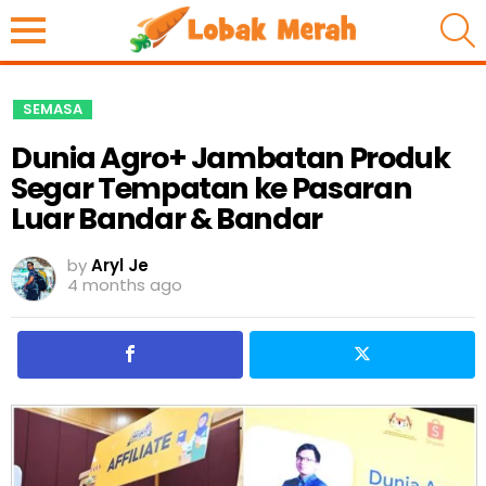
S
SEMASA
Dunia Agro+ Jambatan Produk
Segar Tempatan ke Pasaran
Luar Bandar & Bandar
by
Aryl Je
4 months ago