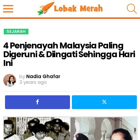
S
SEJARAH
4 Penjenayah Malaysia Paling
Digeruni & Diingati Sehingga Hari
Ini
by
Nadia Ghafar
3 years ago