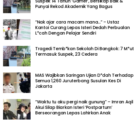
Suspek 14 Tahun ‘Gamer’, Bersikap Baik &
Punyai Rekod Akademik Yang Bagus
“Nak ajar cara macam mana…” – Ustaz
Kantoi Curang Lepas Isteri Dedah Perbualan
L*cah Dengan Pelajar Sendiri
Tragedi Temb*kan Sekolah Di Bangkok: 7 M*ut
Termasuk Suspek, 23 Cedera
MAS Wajibkan Saringan Ujian D*dah Terhadap
Semua 1,260 Juruterbang Susulan Kes Di
Jakarta
“Waktu tu aku pergi naik gunung” – Imran Aqil
Akui Silap Biarkan Isteri ‘Postpartum’
Berseorangan Lepas Lahirkan Anak