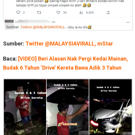
Sumber:
Twitter @MALAYSIAVIRALL
Sumber:
Twitter @MALAYSIAVIRALL
,
mStar
Baca:
[VIDEO] Beri Alasan Nak Pergi Kedai Mainan,
Budak 6 Tahun ‘Drive’ Kereta Bawa Adik 3 Tahun