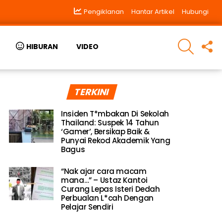
Pengiklanan
Hantar Artikel
Hubungi
SEARCH
F
HIBURAN
VIDEO
U
TERKINI
Insiden T*mbakan Di Sekolah
Thailand: Suspek 14 Tahun
‘Gamer’, Bersikap Baik &
Punyai Rekod Akademik Yang
Bagus
“Nak ajar cara macam
mana…” – Ustaz Kantoi
Curang Lepas Isteri Dedah
Perbualan L*cah Dengan
Pelajar Sendiri