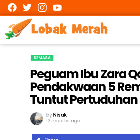
Facebook
twitter
Instagram
youtube
SEMASA
Peguam Ibu Zara Q
Pendakwaan 5 Rema
Tuntut Pertuduhan 
by
Nisak
12 months ago