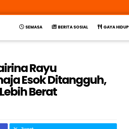
SEMASA
BERITA SOSIAL
GAYA HIDUP
airina Rayu
ja Esok Ditangguh,
Lebih Berat