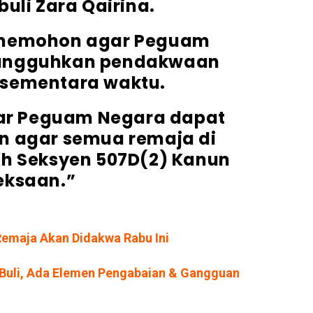
li Zara Qairina.
 memohon agar Peguam
angguhkan pendakwaan
 sementara waktu.
r Peguam Negara dapat
 agar semua remaja di
ah Seksyen 507D(2) Kanun
eksaan.”
 Remaja Akan Didakwa Rabu Ini
n Buli, Ada Elemen Pengabaian & Gangguan