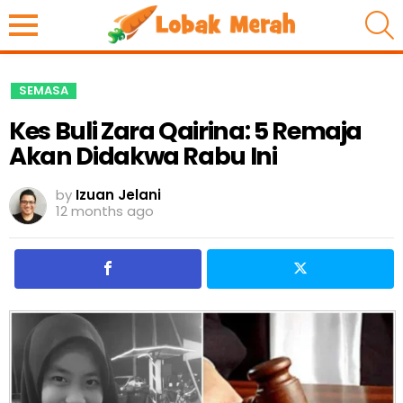
S
SEMASA
Kes Buli Zara Qairina: 5 Remaja
Akan Didakwa Rabu Ini
by
Izuan Jelani
12 months ago