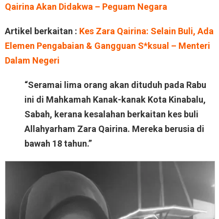
Qairina Akan Didakwa – Peguam Negara
Artikel berkaitan :
Kes Zara Qairina: Selain Buli, Ada
Elemen Pengabaian & Gangguan S*ksual – Menteri
Dalam Negeri
“Seramai lima orang akan dituduh pada Rabu
ini di Mahkamah Kanak-kanak Kota Kinabalu,
Sabah, kerana kesalahan berkaitan kes buli
Allahyarham Zara Qairina. Mereka berusia di
bawah 18 tahun.”