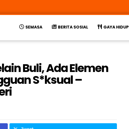
SEMASA
BERITA SOSIAL
GAYA HIDUP
elain Buli, Ada Elemen
guan S*ksual –
eri