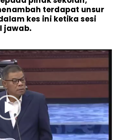
pada pihak sekolah,”
menambah terdapat unsur
alam kes ini ketika sesi
l jawab.