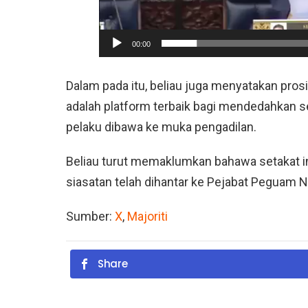
r
00:00
Dalam pada itu, beliau juga menyatakan pro
adalah platform terbaik bagi mendedahkan 
pelaku dibawa ke muka pengadilan.
Beliau turut memaklumkan bahawa setakat ini
siasatan telah dihantar ke Pejabat Peguam Ne
Sumber:
X
,
Majoriti
Share