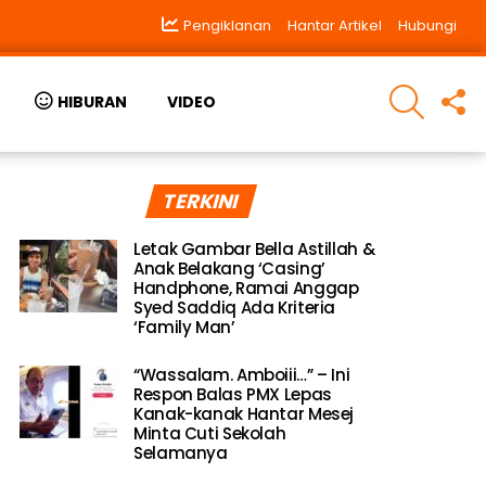
Pengiklanan
Hantar Artikel
Hubungi
SEARCH
F
HIBURAN
VIDEO
U
TERKINI
Letak Gambar Bella Astillah &
Anak Belakang ‘Casing’
Handphone, Ramai Anggap
Syed Saddiq Ada Kriteria
‘Family Man’
“Wassalam. Amboiii…” – Ini
Respon Balas PMX Lepas
Kanak-kanak Hantar Mesej
Minta Cuti Sekolah
Selamanya