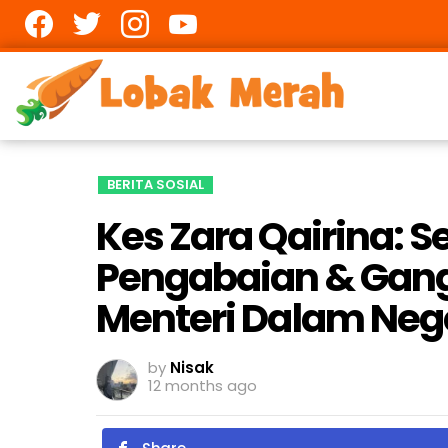
Facebook
twitter
Instagram
youtube
BERITA SOSIAL
Kes Zara Qairina: S
Pengabaian & Gang
Menteri Dalam Neg
by
Nisak
12 months ago