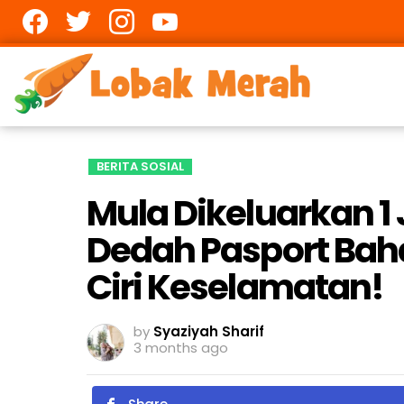
Facebook
twitter
Instagram
youtube
BERITA SOSIAL
Mula Dikeluarkan 1 
Dedah Pasport Bah
Ciri Keselamatan!
by
Syaziyah Sharif
3 months ago