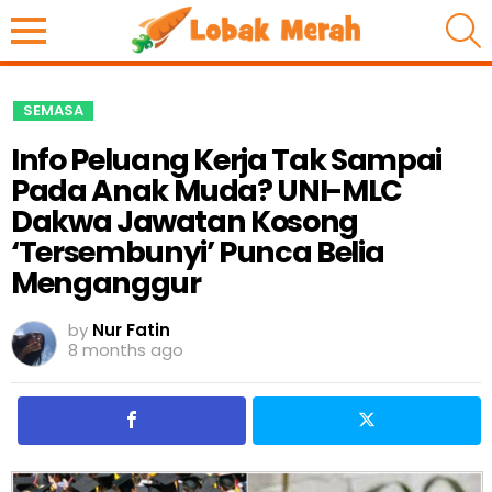
S
SEMASA
Info Peluang Kerja Tak Sampai
Pada Anak Muda? UNI-MLC
Dakwa Jawatan Kosong
‘Tersembunyi’ Punca Belia
Menganggur
by
Nur Fatin
8 months ago